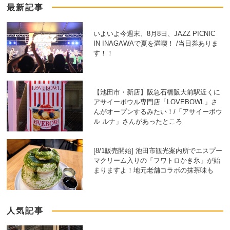
最新記事
いよいよ今週末、8月8日、JAZZ PICNIC
IN INAGAWAで夏を満喫！ /当日券ありま
す！！
【池田市・新店】阪急石橋阪大前駅近くに
アサイーボウル専門店「LOVEBOWL」さ
んがオープンするみたい！/「アサイーボウ
ル ルナ」さんがあったところ
[8/1販売開始] 池田市観光案内所でエスプー
マクリーム入りの「フワトロかき氷」が始
まりますよ！地元老舗コラボの抹茶味も
人気記事