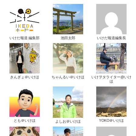
いけだ報道 編集部
池田太郎
いけだ報道編集長
きんぎょ＠いけほ
ちゃんるい＠いけほ
いけヲタライター@いけ
ほ
とも＠いけほ
YOKO＠いけほ
よしお＠いけほ