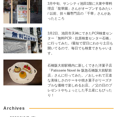
3月中旬、サンシティ池田1階に大衆中華料
理店「龍華園」さんがオープンするみたい
/ 以前、担々麺専門店の「千華」さんがあ
ったところ
3月2日、池田市天神にできたPCR検査セン
ター「無料PCR・抗原検査センター石橋」
に行ってみた。/最短で翌日にわかり土日も
開いてるので、毎日でも検査できちゃいま
す。
石橋阪大前駅構内に新しくできた洋菓子店
「Patisserie Novel ile 阪急石橋阪大前駅前
店」さんに行ってみた。／おしゃれで王道
な美味しさのケーキや焼き菓子がリーズナ
ブルな価格で楽しめるお店。／父の日のプ
レゼントやちょっとした手土産にもぴった
り！
Archives