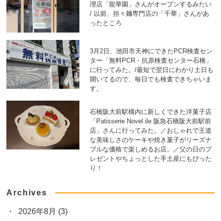
理店「龍華園」さんがオープンするみたい
/ 以前、担々麺専門店の「千華」さんがあ
ったところ
3月2日、池田市天神にできたPCR検査セン
ター「無料PCR・抗原検査センター石橋」
に行ってみた。/最短で翌日にわかり土日も
開いてるので、毎日でも検査できちゃいま
す。
石橋阪大前駅構内に新しくできた洋菓子店
「Patisserie Novel ile 阪急石橋阪大前駅前
店」さんに行ってみた。／おしゃれで王道
な美味しさのケーキや焼き菓子がリーズナ
ブルな価格で楽しめるお店。／父の日のプ
レゼントやちょっとした手土産にもぴった
り！
Archives
2026年8月
(3)