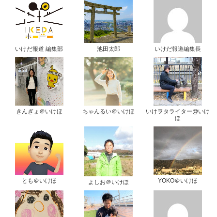
いけだ報道 編集部
池田太郎
いけだ報道編集長
きんぎょ＠いけほ
ちゃんるい＠いけほ
いけヲタライター@いけ
ほ
とも＠いけほ
YOKO＠いけほ
よしお＠いけほ