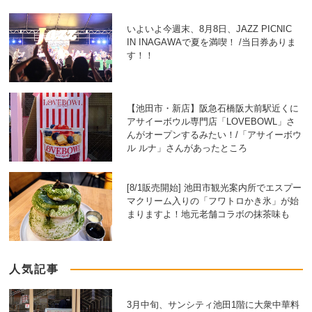
いよいよ今週末、8月8日、JAZZ PICNIC
IN INAGAWAで夏を満喫！ /当日券ありま
す！！
【池田市・新店】阪急石橋阪大前駅近くに
アサイーボウル専門店「LOVEBOWL」さ
んがオープンするみたい！/「アサイーボウ
ル ルナ」さんがあったところ
[8/1販売開始] 池田市観光案内所でエスプー
マクリーム入りの「フワトロかき氷」が始
まりますよ！地元老舗コラボの抹茶味も
人気記事
3月中旬、サンシティ池田1階に大衆中華料