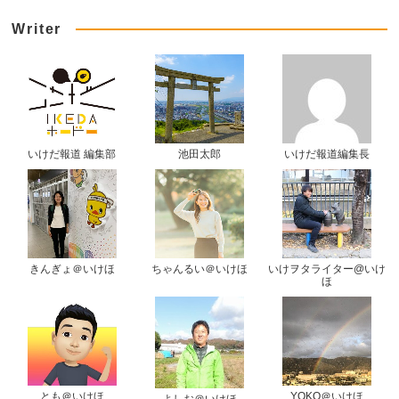
Writer
いけだ報道 編集部
池田太郎
いけだ報道編集長
きんぎょ＠いけほ
ちゃんるい＠いけほ
いけヲタライター@いけ
ほ
とも＠いけほ
YOKO＠いけほ