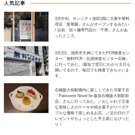
人気記事
3月中旬、サンシティ池田1階に大衆中華料
理店「龍華園」さんがオープンするみたい
/ 以前、担々麺専門店の「千華」さんがあ
ったところ
3月2日、池田市天神にできたPCR検査セン
ター「無料PCR・抗原検査センター石橋」
に行ってみた。/最短で翌日にわかり土日も
開いてるので、毎日でも検査できちゃいま
す。
石橋阪大前駅構内に新しくできた洋菓子店
「Patisserie Novel ile 阪急石橋阪大前駅前
店」さんに行ってみた。／おしゃれで王道
な美味しさのケーキや焼き菓子がリーズナ
ブルな価格で楽しめるお店。／父の日のプ
レゼントやちょっとした手土産にもぴった
り！