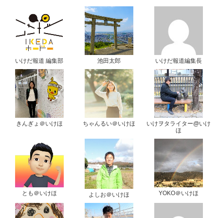
いけだ報道 編集部
池田太郎
いけだ報道編集長
きんぎょ＠いけほ
ちゃんるい＠いけほ
いけヲタライター@いけ
ほ
とも＠いけほ
YOKO＠いけほ
よしお＠いけほ