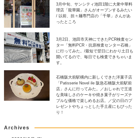
3月中旬、サンシティ池田1階に大衆中華料
理店「龍華園」さんがオープンするみたい
/ 以前、担々麺専門店の「千華」さんがあ
ったところ
3月2日、池田市天神にできたPCR検査セン
ター「無料PCR・抗原検査センター石橋」
に行ってみた。/最短で翌日にわかり土日も
開いてるので、毎日でも検査できちゃいま
す。
石橋阪大前駅構内に新しくできた洋菓子店
「Patisserie Novel ile 阪急石橋阪大前駅前
店」さんに行ってみた。／おしゃれで王道
な美味しさのケーキや焼き菓子がリーズナ
ブルな価格で楽しめるお店。／父の日のプ
レゼントやちょっとした手土産にもぴった
り！
Archives