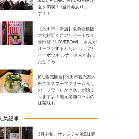
JAZZ PICNIC IN INAGAWAで
夏を満喫！ /当日券ありま
す！！
【池田市・新店】阪急石橋阪
大前駅近くにアサイーボウル
専門店「LOVEBOWL」さんが
オープンするみたい！/「アサ
イーボウル ルナ」さんがあっ
たところ
[8/1販売開始] 池田市観光案内
所でエスプーマクリーム入り
の「フワトロかき氷」が始ま
りますよ！地元老舗コラボの
抹茶味も
人気記事
3月中旬、サンシティ池田1階