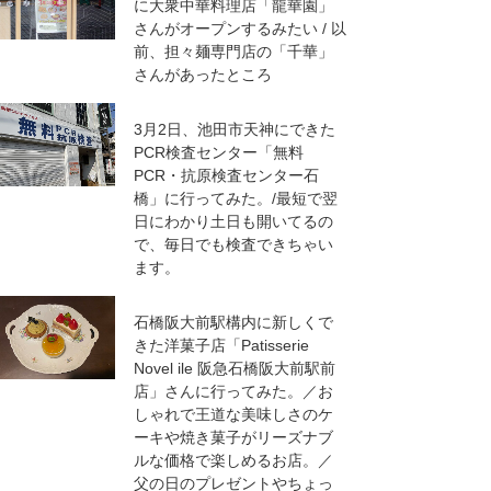
に大衆中華料理店「龍華園」
さんがオープンするみたい / 以
前、担々麺専門店の「千華」
さんがあったところ
3月2日、池田市天神にできた
PCR検査センター「無料
PCR・抗原検査センター石
橋」に行ってみた。/最短で翌
日にわかり土日も開いてるの
で、毎日でも検査できちゃい
ます。
石橋阪大前駅構内に新しくで
きた洋菓子店「Patisserie
Novel ile 阪急石橋阪大前駅前
店」さんに行ってみた。／お
しゃれで王道な美味しさのケ
ーキや焼き菓子がリーズナブ
ルな価格で楽しめるお店。／
父の日のプレゼントやちょっ