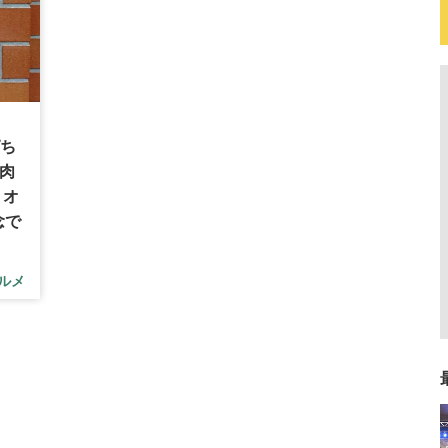
ぱち
焼肉
 オ
念で
ルメ