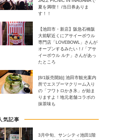
JAZZ PICNIC IN INAGAWAで
夏を満喫！ /当日券ありま
す！！
【池田市・新店】阪急石橋阪
大前駅近くにアサイーボウル
専門店「LOVEBOWL」さんが
オープンするみたい！/「アサ
イーボウル ルナ」さんがあっ
たところ
[8/1販売開始] 池田市観光案内
所でエスプーマクリーム入り
の「フワトロかき氷」が始ま
りますよ！地元老舗コラボの
抹茶味も
人気記事
3月中旬、サンシティ池田1階