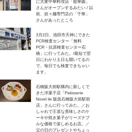
に大衆中華料理店「龍華園」
さんがオープンするみたい / 以
前、担々麺専門店の「千華」
さんがあったところ
3月2日、池田市天神にできた
PCR検査センター「無料
PCR・抗原検査センター石
橋」に行ってみた。/最短で翌
日にわかり土日も開いてるの
で、毎日でも検査できちゃい
ます。
石橋阪大前駅構内に新しくで
きた洋菓子店「Patisserie
Novel ile 阪急石橋阪大前駅前
店」さんに行ってみた。／お
しゃれで王道な美味しさのケ
ーキや焼き菓子がリーズナブ
ルな価格で楽しめるお店。／
父の日のプレゼントやちょっ