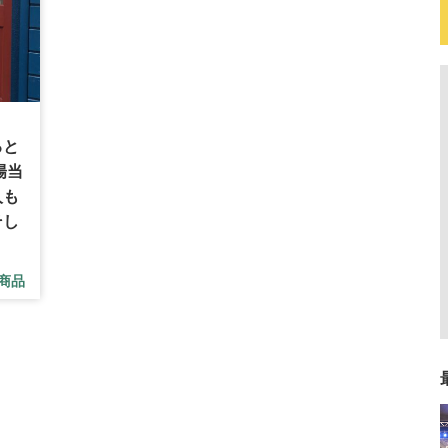
ると
陽当
人も
そし
商品