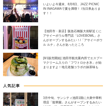
いよいよ今週末、8月8日、JAZZ PICNIC
IN INAGAWAで夏を満喫！ /当日券ありま
す！！
【池田市・新店】阪急石橋阪大前駅近くに
アサイーボウル専門店「LOVEBOWL」さ
んがオープンするみたい！/「アサイーボウ
ル ルナ」さんがあったところ
[8/1販売開始] 池田市観光案内所でエスプー
マクリーム入りの「フワトロかき氷」が始
まりますよ！地元老舗コラボの抹茶味も
人気記事
3月中旬、サンシティ池田1階に大衆中華料
理店「龍華園」さんがオープンするみたい