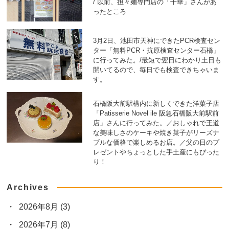
/ 以前、担々麺専門店の「千華」さんがあ
ったところ
3月2日、池田市天神にできたPCR検査セン
ター「無料PCR・抗原検査センター石橋」
に行ってみた。/最短で翌日にわかり土日も
開いてるので、毎日でも検査できちゃいま
す。
石橋阪大前駅構内に新しくできた洋菓子店
「Patisserie Novel ile 阪急石橋阪大前駅前
店」さんに行ってみた。／おしゃれで王道
な美味しさのケーキや焼き菓子がリーズナ
ブルな価格で楽しめるお店。／父の日のプ
レゼントやちょっとした手土産にもぴった
り！
Archives
2026年8月
(3)
2026年7月
(8)