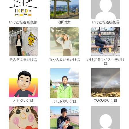
いけだ報道 編集部
池田太郎
いけだ報道編集長
きんぎょ＠いけほ
ちゃんるい＠いけほ
いけヲタライター@いけ
ほ
とも＠いけほ
YOKO＠いけほ
よしお＠いけほ