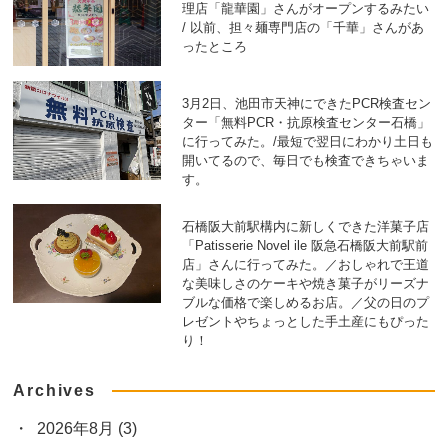
理店「龍華園」さんがオープンするみたい
/ 以前、担々麺専門店の「千華」さんがあ
ったところ
3月2日、池田市天神にできたPCR検査セン
ター「無料PCR・抗原検査センター石橋」
に行ってみた。/最短で翌日にわかり土日も
開いてるので、毎日でも検査できちゃいま
す。
石橋阪大前駅構内に新しくできた洋菓子店
「Patisserie Novel ile 阪急石橋阪大前駅前
店」さんに行ってみた。／おしゃれで王道
な美味しさのケーキや焼き菓子がリーズナ
ブルな価格で楽しめるお店。／父の日のプ
レゼントやちょっとした手土産にもぴった
り！
Archives
2026年8月
(3)