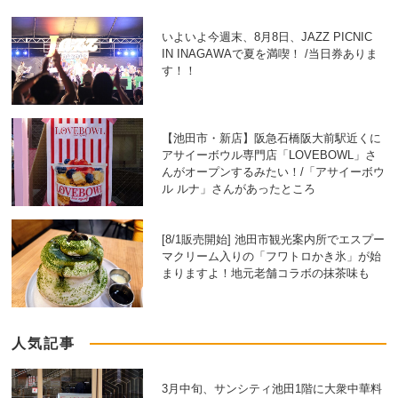
いよいよ今週末、8月8日、JAZZ PICNIC
IN INAGAWAで夏を満喫！ /当日券ありま
す！！
【池田市・新店】阪急石橋阪大前駅近くに
アサイーボウル専門店「LOVEBOWL」さ
んがオープンするみたい！/「アサイーボウ
ル ルナ」さんがあったところ
[8/1販売開始] 池田市観光案内所でエスプー
マクリーム入りの「フワトロかき氷」が始
まりますよ！地元老舗コラボの抹茶味も
人気記事
3月中旬、サンシティ池田1階に大衆中華料