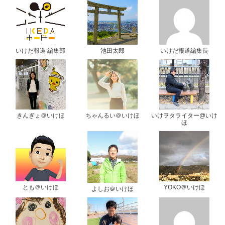
いけだ報道 編集部
池田太郎
いけだ報道編集長
きんぎょ＠いけほ
ちゃんるい＠いけほ
いけヲタライター@いけ
ほ
とも＠いけほ
YOKO＠いけほ
よしお＠いけほ