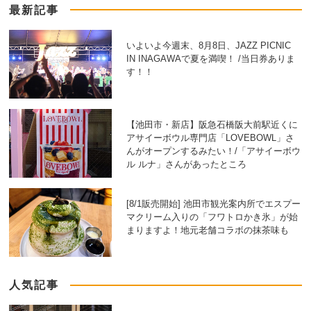
最新記事
いよいよ今週末、8月8日、JAZZ PICNIC
IN INAGAWAで夏を満喫！ /当日券ありま
す！！
【池田市・新店】阪急石橋阪大前駅近くに
アサイーボウル専門店「LOVEBOWL」さ
んがオープンするみたい！/「アサイーボウ
ル ルナ」さんがあったところ
[8/1販売開始] 池田市観光案内所でエスプー
マクリーム入りの「フワトロかき氷」が始
まりますよ！地元老舗コラボの抹茶味も
人気記事