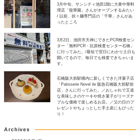
3月中旬、サンシティ池田1階に大衆中華料
理店「龍華園」さんがオープンするみたい
/ 以前、担々麺専門店の「千華」さんがあ
ったところ
3月2日、池田市天神にできたPCR検査セン
ター「無料PCR・抗原検査センター石橋」
に行ってみた。/最短で翌日にわかり土日も
開いてるので、毎日でも検査できちゃいま
す。
石橋阪大前駅構内に新しくできた洋菓子店
「Patisserie Novel ile 阪急石橋阪大前駅前
店」さんに行ってみた。／おしゃれで王道
な美味しさのケーキや焼き菓子がリーズナ
ブルな価格で楽しめるお店。／父の日のプ
レゼントやちょっとした手土産にもぴった
り！
Archives