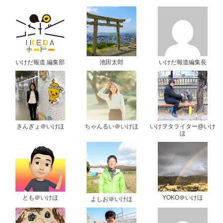
いけだ報道 編集部
池田太郎
いけだ報道編集長
きんぎょ＠いけほ
ちゃんるい＠いけほ
いけヲタライター@いけ
ほ
とも＠いけほ
YOKO＠いけほ
よしお＠いけほ