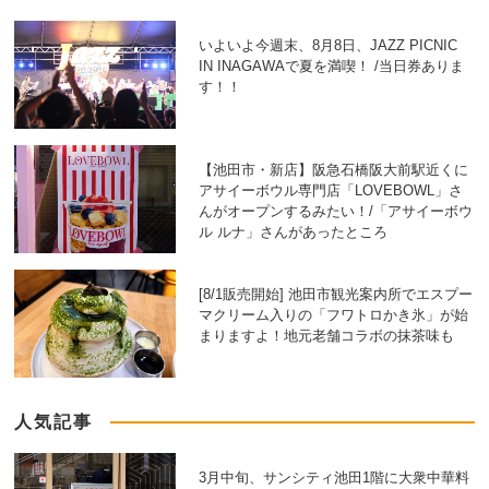
いよいよ今週末、8月8日、JAZZ PICNIC
IN INAGAWAで夏を満喫！ /当日券ありま
す！！
【池田市・新店】阪急石橋阪大前駅近くに
アサイーボウル専門店「LOVEBOWL」さ
んがオープンするみたい！/「アサイーボウ
ル ルナ」さんがあったところ
[8/1販売開始] 池田市観光案内所でエスプー
マクリーム入りの「フワトロかき氷」が始
まりますよ！地元老舗コラボの抹茶味も
人気記事
3月中旬、サンシティ池田1階に大衆中華料