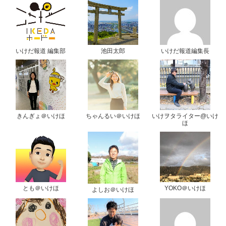
いけだ報道 編集部
池田太郎
いけだ報道編集長
きんぎょ＠いけほ
ちゃんるい＠いけほ
いけヲタライター@いけ
ほ
とも＠いけほ
YOKO＠いけほ
よしお＠いけほ