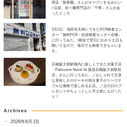
理店「龍華園」さんがオープンするみたい
/ 以前、担々麺専門店の「千華」さんがあ
ったところ
3月2日、池田市天神にできたPCR検査セン
ター「無料PCR・抗原検査センター石橋」
に行ってみた。/最短で翌日にわかり土日も
開いてるので、毎日でも検査できちゃいま
す。
石橋阪大前駅構内に新しくできた洋菓子店
「Patisserie Novel ile 阪急石橋阪大前駅前
店」さんに行ってみた。／おしゃれで王道
な美味しさのケーキや焼き菓子がリーズナ
ブルな価格で楽しめるお店。／父の日のプ
レゼントやちょっとした手土産にもぴった
り！
Archives
2026年8月
(3)