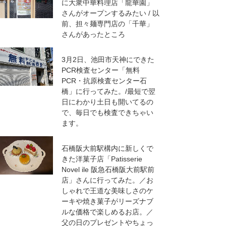
に大衆中華料理店「龍華園」
さんがオープンするみたい / 以
前、担々麺専門店の「千華」
さんがあったところ
3月2日、池田市天神にできた
PCR検査センター「無料
PCR・抗原検査センター石
橋」に行ってみた。/最短で翌
日にわかり土日も開いてるの
で、毎日でも検査できちゃい
ます。
石橋阪大前駅構内に新しくで
きた洋菓子店「Patisserie
Novel ile 阪急石橋阪大前駅前
店」さんに行ってみた。／お
しゃれで王道な美味しさのケ
ーキや焼き菓子がリーズナブ
ルな価格で楽しめるお店。／
父の日のプレゼントやちょっ