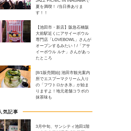
JAZZ PICNIC IN INAGAWAで
夏を満喫！ /当日券ありま
す！！
【池田市・新店】阪急石橋阪
大前駅近くにアサイーボウル
専門店「LOVEBOWL」さんが
オープンするみたい！/「アサ
イーボウル ルナ」さんがあっ
たところ
[8/1販売開始] 池田市観光案内
所でエスプーマクリーム入り
の「フワトロかき氷」が始ま
りますよ！地元老舗コラボの
抹茶味も
人気記事
3月中旬、サンシティ池田1階