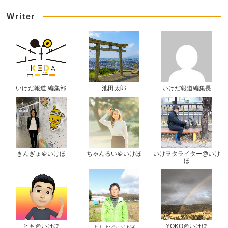
Writer
いけだ報道 編集部
池田太郎
いけだ報道編集長
きんぎょ＠いけほ
ちゃんるい＠いけほ
いけヲタライター@いけ
ほ
とも＠いけほ
YOKO＠いけほ