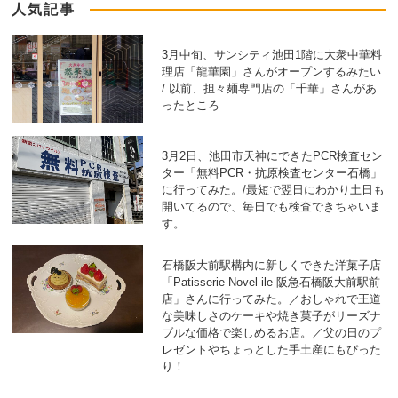
人気記事
3月中旬、サンシティ池田1階に大衆中華料
理店「龍華園」さんがオープンするみたい
/ 以前、担々麺専門店の「千華」さんがあ
ったところ
3月2日、池田市天神にできたPCR検査セン
ター「無料PCR・抗原検査センター石橋」
に行ってみた。/最短で翌日にわかり土日も
開いてるので、毎日でも検査できちゃいま
す。
石橋阪大前駅構内に新しくできた洋菓子店
「Patisserie Novel ile 阪急石橋阪大前駅前
店」さんに行ってみた。／おしゃれで王道
な美味しさのケーキや焼き菓子がリーズナ
ブルな価格で楽しめるお店。／父の日のプ
レゼントやちょっとした手土産にもぴった
り！