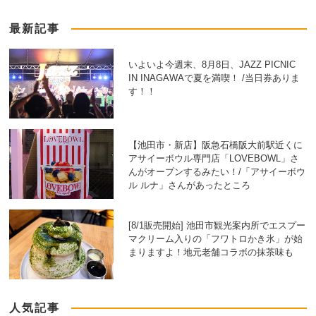
最新記事
いよいよ今週末、8月8日、JAZZ PICNIC
IN INAGAWAで夏を満喫！ /当日券ありま
す！！
【池田市・新店】阪急石橋阪大前駅近くに
アサイーボウル専門店「LOVEBOWL」さ
んがオープンするみたい！/「アサイーボウ
ル ルナ」さんがあったところ
[8/1販売開始] 池田市観光案内所でエスプー
マクリーム入りの「フワトロかき氷」が始
まりますよ！地元老舗コラボの抹茶味も
人気記事