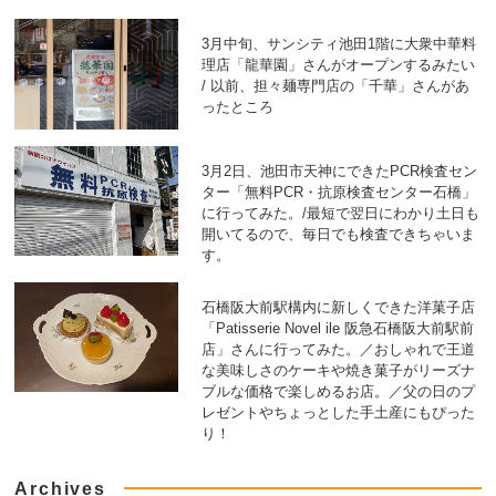
3月中旬、サンシティ池田1階に大衆中華料
理店「龍華園」さんがオープンするみたい
/ 以前、担々麺専門店の「千華」さんがあ
ったところ
3月2日、池田市天神にできたPCR検査セン
ター「無料PCR・抗原検査センター石橋」
に行ってみた。/最短で翌日にわかり土日も
開いてるので、毎日でも検査できちゃいま
す。
石橋阪大前駅構内に新しくできた洋菓子店
「Patisserie Novel ile 阪急石橋阪大前駅前
店」さんに行ってみた。／おしゃれで王道
な美味しさのケーキや焼き菓子がリーズナ
ブルな価格で楽しめるお店。／父の日のプ
レゼントやちょっとした手土産にもぴった
り！
Archives