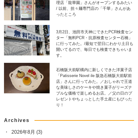
理店「龍華園」さんがオープンするみたい
/ 以前、担々麺専門店の「千華」さんがあ
ったところ
3月2日、池田市天神にできたPCR検査セン
ター「無料PCR・抗原検査センター石橋」
に行ってみた。/最短で翌日にわかり土日も
開いてるので、毎日でも検査できちゃいま
す。
石橋阪大前駅構内に新しくできた洋菓子店
「Patisserie Novel ile 阪急石橋阪大前駅前
店」さんに行ってみた。／おしゃれで王道
な美味しさのケーキや焼き菓子がリーズナ
ブルな価格で楽しめるお店。／父の日のプ
レゼントやちょっとした手土産にもぴった
り！
Archives
2026年8月
(3)