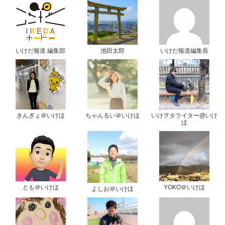
いけだ報道 編集部
池田太郎
いけだ報道編集長
きんぎょ＠いけほ
ちゃんるい＠いけほ
いけヲタライター@いけ
ほ
とも＠いけほ
YOKO＠いけほ
よしお＠いけほ