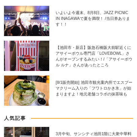
いよいよ今週末、8月8日、JAZZ PICNIC
IN INAGAWAで夏を満喫！ /当日券ありま
す！！
【池田市・新店】阪急石橋阪大前駅近くに
アサイーボウル専門店「LOVEBOWL」さ
んがオープンするみたい！/「アサイーボウ
ル ルナ」さんがあったところ
[8/1販売開始] 池田市観光案内所でエスプー
マクリーム入りの「フワトロかき氷」が始
まりますよ！地元老舗コラボの抹茶味も
人気記事
3月中旬、サンシティ池田1階に大衆中華料