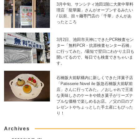
3月中旬、サンシティ池田1階に大衆中華料
理店「龍華園」さんがオープンするみたい
/ 以前、担々麺専門店の「千華」さんがあ
ったところ
3月2日、池田市天神にできたPCR検査セン
ター「無料PCR・抗原検査センター石橋」
に行ってみた。/最短で翌日にわかり土日も
開いてるので、毎日でも検査できちゃいま
す。
石橋阪大前駅構内に新しくできた洋菓子店
「Patisserie Novel ile 阪急石橋阪大前駅前
店」さんに行ってみた。／おしゃれで王道
な美味しさのケーキや焼き菓子がリーズナ
ブルな価格で楽しめるお店。／父の日のプ
レゼントやちょっとした手土産にもぴった
り！
Archives