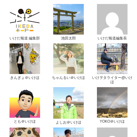
いけだ報道 編集部
池田太郎
いけだ報道編集長
きんぎょ＠いけほ
ちゃんるい＠いけほ
いけヲタライター@いけ
ほ
とも＠いけほ
YOKO＠いけほ
よしお＠いけほ