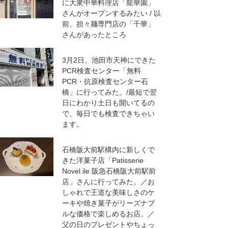
に大衆中華料理店「龍華園」
さんがオープンするみたい / 以
前、担々麺専門店の「千華」
さんがあったところ
3月2日、池田市天神にできた
PCR検査センター「無料
PCR・抗原検査センター石
橋」に行ってみた。/最短で翌
日にわかり土日も開いてるの
で、毎日でも検査できちゃい
ます。
石橋阪大前駅構内に新しくで
きた洋菓子店「Patisserie
Novel ile 阪急石橋阪大前駅前
店」さんに行ってみた。／お
しゃれで王道な美味しさのケ
ーキや焼き菓子がリーズナブ
ルな価格で楽しめるお店。／
父の日のプレゼントやちょっ