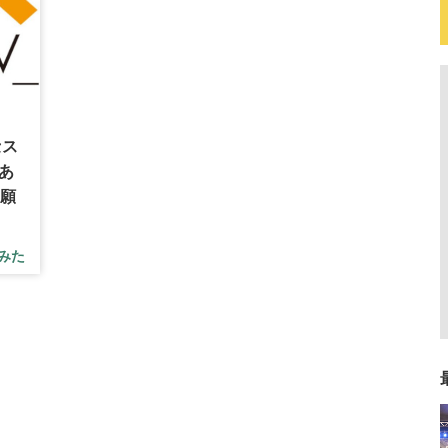
セス
あ
お願
みた