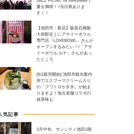
JAZZ PICNIC IN INAGAWAで
夏を満喫！ /当日券ありま
す！！
【池田市・新店】阪急石橋阪
大前駅近くにアサイーボウル
専門店「LOVEBOWL」さんが
オープンするみたい！/「アサ
イーボウル ルナ」さんがあっ
たところ
[8/1販売開始] 池田市観光案内
所でエスプーマクリーム入り
の「フワトロかき氷」が始ま
りますよ！地元老舗コラボの
抹茶味も
人気記事
3月中旬、サンシティ池田1階