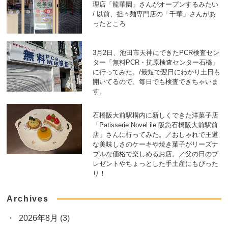
理店「龍華園」さんがオープンするみたい
/ 以前、担々麺専門店の「千華」さんがあ
ったところ
3月2日、池田市天神にできたPCR検査セン
ター「無料PCR・抗原検査センター石橋」
に行ってみた。/最短で翌日にわかり土日も
開いてるので、毎日でも検査できちゃいま
す。
石橋阪大前駅構内に新しくできた洋菓子店
「Patisserie Novel ile 阪急石橋阪大前駅前
店」さんに行ってみた。／おしゃれで王道
な美味しさのケーキや焼き菓子がリーズナ
ブルな価格で楽しめるお店。／父の日のプ
レゼントやちょっとした手土産にもぴった
り！
Archives
2026年8月
(3)