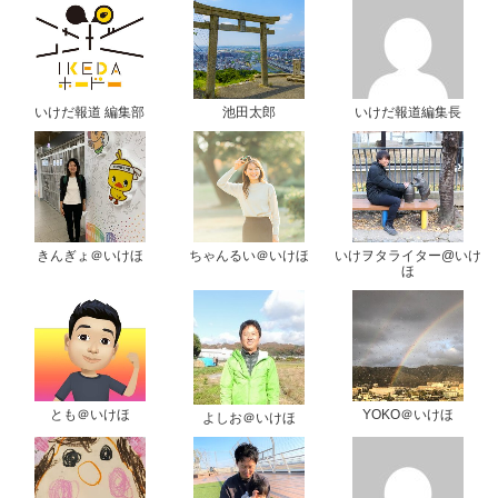
いけだ報道 編集部
池田太郎
いけだ報道編集長
きんぎょ＠いけほ
ちゃんるい＠いけほ
いけヲタライター@いけ
ほ
とも＠いけほ
YOKO＠いけほ
よしお＠いけほ