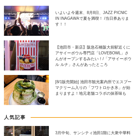
いよいよ今週末、8月8日、JAZZ PICNIC
IN INAGAWAで夏を満喫！ /当日券ありま
す！！
【池田市・新店】阪急石橋阪大前駅近くに
アサイーボウル専門店「LOVEBOWL」さ
んがオープンするみたい！/「アサイーボウ
ル ルナ」さんがあったところ
[8/1販売開始] 池田市観光案内所でエスプー
マクリーム入りの「フワトロかき氷」が始
まりますよ！地元老舗コラボの抹茶味も
人気記事
3月中旬、サンシティ池田1階に大衆中華料