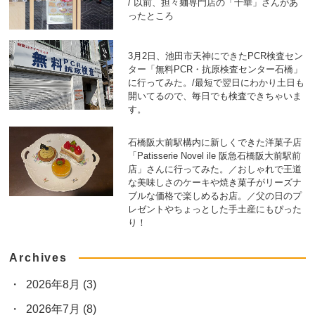
/ 以前、担々麺専門店の「千華」さんがあ
ったところ
3月2日、池田市天神にできたPCR検査セン
ター「無料PCR・抗原検査センター石橋」
に行ってみた。/最短で翌日にわかり土日も
開いてるので、毎日でも検査できちゃいま
す。
石橋阪大前駅構内に新しくできた洋菓子店
「Patisserie Novel ile 阪急石橋阪大前駅前
店」さんに行ってみた。／おしゃれで王道
な美味しさのケーキや焼き菓子がリーズナ
ブルな価格で楽しめるお店。／父の日のプ
レゼントやちょっとした手土産にもぴった
り！
Archives
2026年8月
(3)
2026年7月
(8)