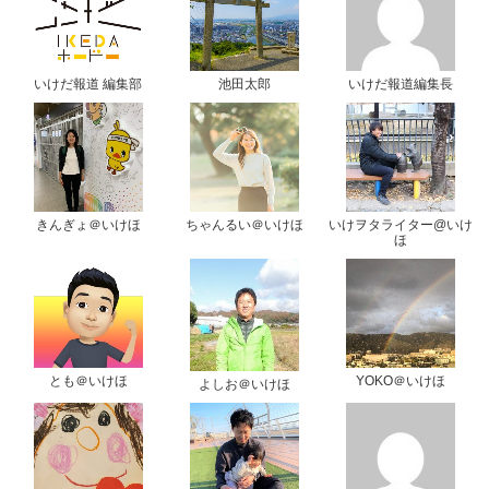
いけだ報道 編集部
池田太郎
いけだ報道編集長
きんぎょ＠いけほ
ちゃんるい＠いけほ
いけヲタライター@いけ
ほ
とも＠いけほ
YOKO＠いけほ
よしお＠いけほ