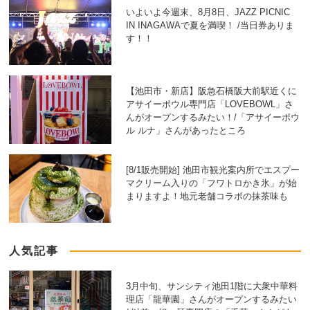
いよいよ今週末、8月8日、JAZZ PICNIC
IN INAGAWAで夏を満喫！ /当日券ありま
す！！
【池田市・新店】阪急石橋阪大前駅近くに
アサイーボウル専門店「LOVEBOWL」さ
んがオープンするみたい！/「アサイーボウ
ル ルナ」さんがあったところ
[8/1販売開始] 池田市観光案内所でエスプー
マクリーム入りの「フワトロかき氷」が始
まりますよ！地元老舗コラボの抹茶味も
人気記事
3月中旬、サンシティ池田1階に大衆中華料
理店「龍華園」さんがオープンするみたい