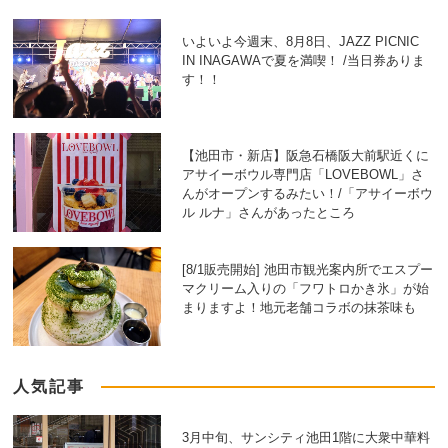
いよいよ今週末、8月8日、JAZZ PICNIC
IN INAGAWAで夏を満喫！ /当日券ありま
す！！
【池田市・新店】阪急石橋阪大前駅近くに
アサイーボウル専門店「LOVEBOWL」さ
んがオープンするみたい！/「アサイーボウ
ル ルナ」さんがあったところ
[8/1販売開始] 池田市観光案内所でエスプー
マクリーム入りの「フワトロかき氷」が始
まりますよ！地元老舗コラボの抹茶味も
人気記事
3月中旬、サンシティ池田1階に大衆中華料