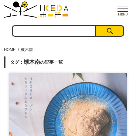
MENU
HOME
槻木南
槻木南
タグ：
の記事一覧