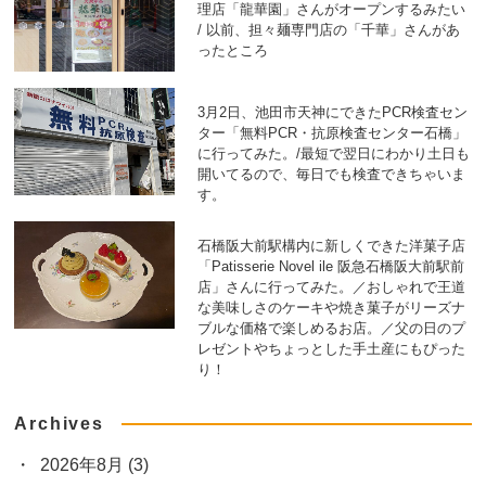
理店「龍華園」さんがオープンするみたい
/ 以前、担々麺専門店の「千華」さんがあ
ったところ
3月2日、池田市天神にできたPCR検査セン
ター「無料PCR・抗原検査センター石橋」
に行ってみた。/最短で翌日にわかり土日も
開いてるので、毎日でも検査できちゃいま
す。
石橋阪大前駅構内に新しくできた洋菓子店
「Patisserie Novel ile 阪急石橋阪大前駅前
店」さんに行ってみた。／おしゃれで王道
な美味しさのケーキや焼き菓子がリーズナ
ブルな価格で楽しめるお店。／父の日のプ
レゼントやちょっとした手土産にもぴった
り！
Archives
2026年8月
(3)