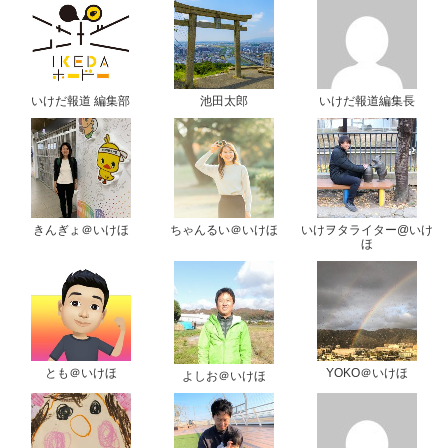
いけだ報道 編集部
池田太郎
いけだ報道編集長
きんぎょ＠いけほ
ちゃんるい＠いけほ
いけヲタライター@いけ
ほ
とも＠いけほ
YOKO＠いけほ
よしお＠いけほ