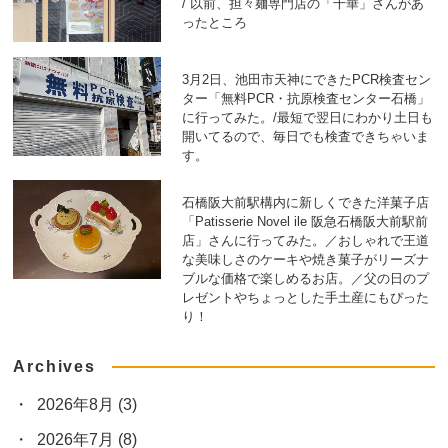
/ 以前、担々麺専門店の「千華」さんがあ
ったところ
3月2日、池田市天神にできたPCR検査セン
ター「無料PCR・抗原検査センター石橋」
に行ってみた。/最短で翌日にわかり土日も
開いてるので、毎日でも検査できちゃいま
す。
石橋阪大前駅構内に新しくできた洋菓子店
「Patisserie Novel ile 阪急石橋阪大前駅前
店」さんに行ってみた。／おしゃれで王道
な美味しさのケーキや焼き菓子がリーズナ
ブルな価格で楽しめるお店。／父の日のプ
レゼントやちょっとした手土産にもぴった
り！
Archives
2026年8月
(3)
2026年7月
(8)