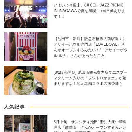
いよいよ今週末、8月8日、JAZZ PICNIC
IN INAGAWAで夏を満喫！ /当日券ありま
す！！
【池田市・新店】阪急石橋阪大前駅近くに
アサイーボウル専門店「LOVEBOWL」さ
んがオープンするみたい！/「アサイーボウ
ル ルナ」さんがあったところ
[8/1販売開始] 池田市観光案内所でエスプー
マクリーム入りの「フワトロかき氷」が始
まりますよ！地元老舗コラボの抹茶味も
人気記事
3月中旬、サンシティ池田1階に大衆中華料
理店「龍華園」さんがオープンするみたい