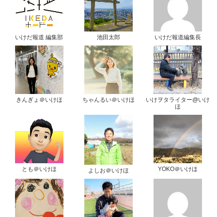
いけだ報道 編集部
池田太郎
いけだ報道編集長
きんぎょ＠いけほ
ちゃんるい＠いけほ
いけヲタライター@いけ
ほ
とも＠いけほ
YOKO＠いけほ
よしお＠いけほ