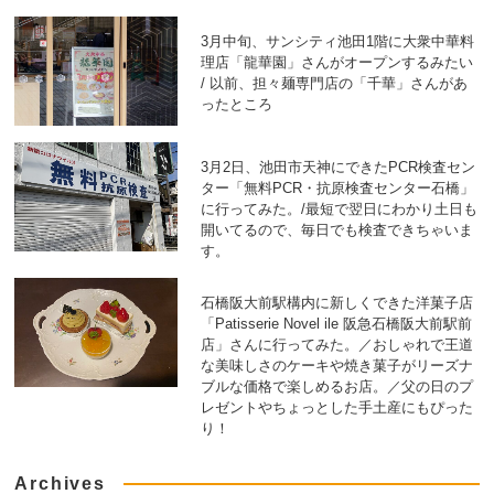
3月中旬、サンシティ池田1階に大衆中華料
理店「龍華園」さんがオープンするみたい
/ 以前、担々麺専門店の「千華」さんがあ
ったところ
3月2日、池田市天神にできたPCR検査セン
ター「無料PCR・抗原検査センター石橋」
に行ってみた。/最短で翌日にわかり土日も
開いてるので、毎日でも検査できちゃいま
す。
石橋阪大前駅構内に新しくできた洋菓子店
「Patisserie Novel ile 阪急石橋阪大前駅前
店」さんに行ってみた。／おしゃれで王道
な美味しさのケーキや焼き菓子がリーズナ
ブルな価格で楽しめるお店。／父の日のプ
レゼントやちょっとした手土産にもぴった
り！
Archives