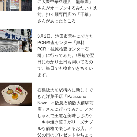
に大衆中華料理店「龍華園」
さんがオープンするみたい / 以
前、担々麺専門店の「千華」
さんがあったところ
3月2日、池田市天神にできた
PCR検査センター「無料
PCR・抗原検査センター石
橋」に行ってみた。/最短で翌
日にわかり土日も開いてるの
で、毎日でも検査できちゃい
ます。
石橋阪大前駅構内に新しくで
きた洋菓子店「Patisserie
Novel ile 阪急石橋阪大前駅前
店」さんに行ってみた。／お
しゃれで王道な美味しさのケ
ーキや焼き菓子がリーズナブ
ルな価格で楽しめるお店。／
父の日のプレゼントやちょっ