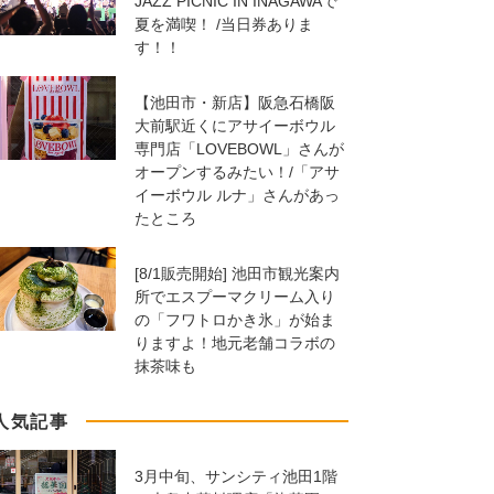
JAZZ PICNIC IN INAGAWAで
夏を満喫！ /当日券ありま
す！！
【池田市・新店】阪急石橋阪
大前駅近くにアサイーボウル
専門店「LOVEBOWL」さんが
オープンするみたい！/「アサ
イーボウル ルナ」さんがあっ
たところ
[8/1販売開始] 池田市観光案内
所でエスプーマクリーム入り
の「フワトロかき氷」が始ま
りますよ！地元老舗コラボの
抹茶味も
人気記事
3月中旬、サンシティ池田1階