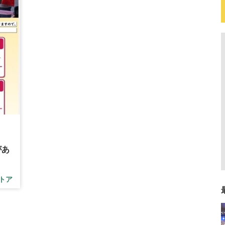
があ
トア