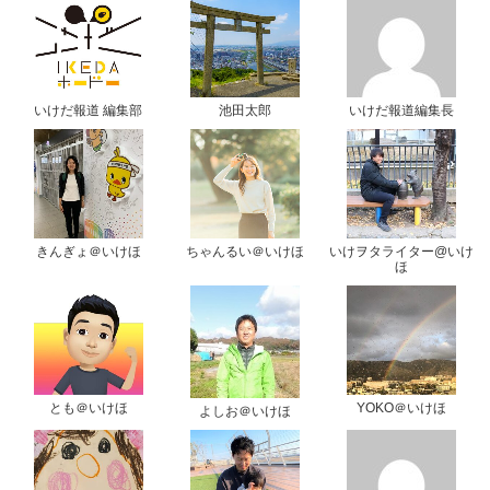
いけだ報道 編集部
池田太郎
いけだ報道編集長
きんぎょ＠いけほ
ちゃんるい＠いけほ
いけヲタライター@いけ
ほ
とも＠いけほ
YOKO＠いけほ
よしお＠いけほ