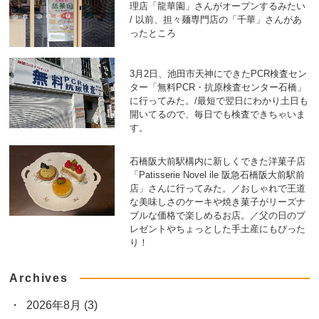
理店「龍華園」さんがオープンするみたい
/ 以前、担々麺専門店の「千華」さんがあ
ったところ
3月2日、池田市天神にできたPCR検査セン
ター「無料PCR・抗原検査センター石橋」
に行ってみた。/最短で翌日にわかり土日も
開いてるので、毎日でも検査できちゃいま
す。
石橋阪大前駅構内に新しくできた洋菓子店
「Patisserie Novel ile 阪急石橋阪大前駅前
店」さんに行ってみた。／おしゃれで王道
な美味しさのケーキや焼き菓子がリーズナ
ブルな価格で楽しめるお店。／父の日のプ
レゼントやちょっとした手土産にもぴった
り！
Archives
2026年8月
(3)