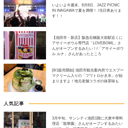
いよいよ今週末、8月8日、JAZZ PICNIC
IN INAGAWAで夏を満喫！ /当日券ありま
す！！
【池田市・新店】阪急石橋阪大前駅近くに
アサイーボウル専門店「LOVEBOWL」さ
んがオープンするみたい！/「アサイーボウ
ル ルナ」さんがあったところ
[8/1販売開始] 池田市観光案内所でエスプー
マクリーム入りの「フワトロかき氷」が始
まりますよ！地元老舗コラボの抹茶味も
人気記事
3月中旬、サンシティ池田1階に大衆中華料
理店「龍華園」さんがオープンするみたい