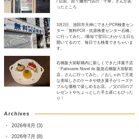
/ 以前、担々麺専門店の「千華」さんがあ
ったところ
3月2日、池田市天神にできたPCR検査セン
ター「無料PCR・抗原検査センター石橋」
に行ってみた。/最短で翌日にわかり土日も
開いてるので、毎日でも検査できちゃいま
す。
石橋阪大前駅構内に新しくできた洋菓子店
「Patisserie Novel ile 阪急石橋阪大前駅前
店」さんに行ってみた。／おしゃれで王道
な美味しさのケーキや焼き菓子がリーズナ
ブルな価格で楽しめるお店。／父の日のプ
レゼントやちょっとした手土産にもぴった
り！
Archives
2026年8月
(3)
2026年7月
(8)