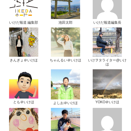
いけだ報道 編集部
池田太郎
いけだ報道編集長
きんぎょ＠いけほ
ちゃんるい＠いけほ
いけヲタライター@いけ
ほ
とも＠いけほ
YOKO＠いけほ
よしお＠いけほ