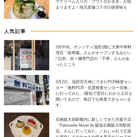
マクリーム入りの「フワトロかき氷」が始
まりますよ！地元老舗コラボの抹茶味も
人気記事
3月中旬、サンシティ池田1階に大衆中華料
理店「龍華園」さんがオープンするみたい
/ 以前、担々麺専門店の「千華」さんがあ
ったところ
3月2日、池田市天神にできたPCR検査セン
ター「無料PCR・抗原検査センター石橋」
に行ってみた。/最短で翌日にわかり土日も
開いてるので、毎日でも検査できちゃいま
す。
石橋阪大前駅構内に新しくできた洋菓子店
「Patisserie Novel ile 阪急石橋阪大前駅前
店」さんに行ってみた。／おしゃれで王道
な美味しさのケーキや焼き菓子がリーズナ