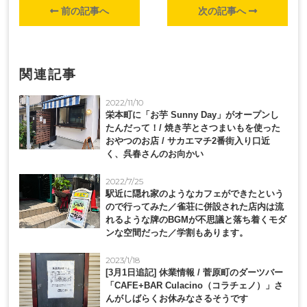
前の記事へ
次の記事へ
関連記事
2022/11/10
栄本町に「お芋 Sunny Day」がオープンし
たんだって！/ 焼き芋とさつまいもを使った
おやつのお店 / サカエマチ2番街入り口近
く、呉春さんのお向かい
2022/7/25
駅近に隠れ家のようなカフェができたという
ので行ってみた／雀荘に併設された店内は流
れるような牌のBGMが不思議と落ち着くモダ
ンな空間だった／学割もあります。
2023/1/18
[3月1日追記] 休業情報 / 菅原町のダーツバー
「CAFE+BAR Culacino（コラチェノ）」さ
んがしばらくお休みなさるそうです