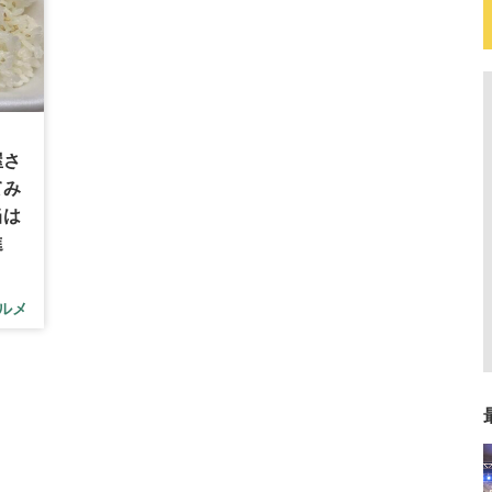
屋さ
てみ
当は
進
ルメ