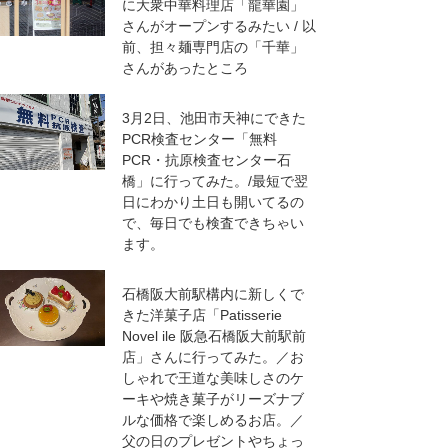
に大衆中華料理店「龍華園」
さんがオープンするみたい / 以
前、担々麺専門店の「千華」
さんがあったところ
3月2日、池田市天神にできた
PCR検査センター「無料
PCR・抗原検査センター石
橋」に行ってみた。/最短で翌
日にわかり土日も開いてるの
で、毎日でも検査できちゃい
ます。
石橋阪大前駅構内に新しくで
きた洋菓子店「Patisserie
Novel ile 阪急石橋阪大前駅前
店」さんに行ってみた。／お
しゃれで王道な美味しさのケ
ーキや焼き菓子がリーズナブ
ルな価格で楽しめるお店。／
父の日のプレゼントやちょっ