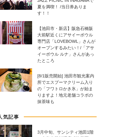
JAZZ PICNIC IN INAGAWAで
夏を満喫！ /当日券ありま
す！！
【池田市・新店】阪急石橋阪
大前駅近くにアサイーボウル
専門店「LOVEBOWL」さんが
オープンするみたい！/「アサ
イーボウル ルナ」さんがあっ
たところ
[8/1販売開始] 池田市観光案内
所でエスプーマクリーム入り
の「フワトロかき氷」が始ま
りますよ！地元老舗コラボの
抹茶味も
人気記事
3月中旬、サンシティ池田1階