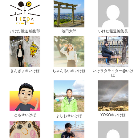
いけだ報道 編集部
池田太郎
いけだ報道編集長
きんぎょ＠いけほ
ちゃんるい＠いけほ
いけヲタライター@いけ
ほ
とも＠いけほ
YOKO＠いけほ
よしお＠いけほ