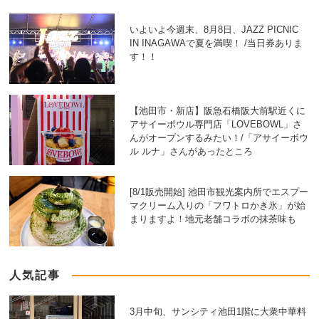
いよいよ今週末、8月8日、JAZZ PICNIC
IN INAGAWAで夏を満喫！ /当日券ありま
す！！
【池田市・新店】阪急石橋阪大前駅近くに
アサイーボウル専門店「LOVEBOWL」さ
んがオープンするみたい！/「アサイーボウ
ル ルナ」さんがあったところ
[8/1販売開始] 池田市観光案内所でエスプー
マクリーム入りの「フワトロかき氷」が始
まりますよ！地元老舗コラボの抹茶味も
人気記事
3月中旬、サンシティ池田1階に大衆中華料