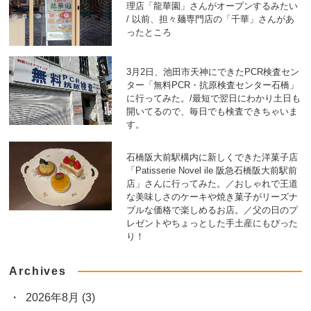
理店「龍華園」さんがオープンするみたい
/ 以前、担々麺専門店の「千華」さんがあ
ったところ
3月2日、池田市天神にできたPCR検査セン
ター「無料PCR・抗原検査センター石橋」
に行ってみた。/最短で翌日にわかり土日も
開いてるので、毎日でも検査できちゃいま
す。
石橋阪大前駅構内に新しくできた洋菓子店
「Patisserie Novel ile 阪急石橋阪大前駅前
店」さんに行ってみた。／おしゃれで王道
な美味しさのケーキや焼き菓子がリーズナ
ブルな価格で楽しめるお店。／父の日のプ
レゼントやちょっとした手土産にもぴった
り！
Archives
2026年8月
(3)