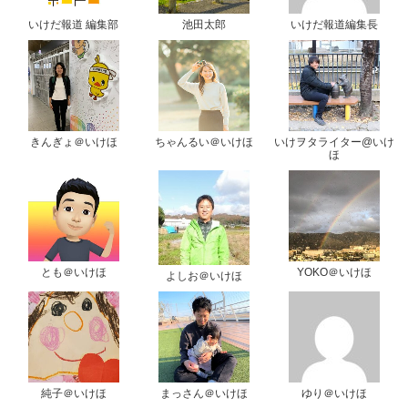
いけだ報道 編集部
池田太郎
いけだ報道編集長
きんぎょ＠いけほ
ちゃんるい＠いけほ
いけヲタライター@いけ
ほ
とも＠いけほ
YOKO＠いけほ
よしお＠いけほ
純子＠いけほ
まっさん＠いけほ
ゆり＠いけほ