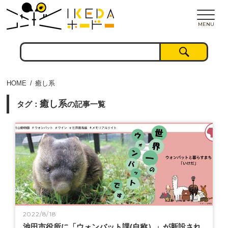
MENU
HOME
癒し系
癒し系
タグ：
の記事一覧
2022/8/18
池田市役所に「ウォンバット課(自称）」が新設され