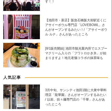
す！！
【池田市・新店】阪急石橋阪大前駅近くに
アサイーボウル専門店「LOVEBOWL」さ
んがオープンするみたい！/「アサイーボウ
ル ルナ」さんがあったところ
[8/1販売開始] 池田市観光案内所でエスプー
マクリーム入りの「フワトロかき氷」が始
まりますよ！地元老舗コラボの抹茶味も
人気記事
3月中旬、サンシティ池田1階に大衆中華料
理店「龍華園」さんがオープンするみたい
/ 以前、担々麺専門店の「千華」さんがあ
ったところ