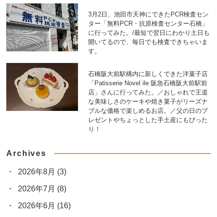
3月2日、池田市天神にできたPCR検査セン
ター「無料PCR・抗原検査センター石橋」
に行ってみた。/最短で翌日にわかり土日も
開いてるので、毎日でも検査できちゃいま
す。
石橋阪大前駅構内に新しくできた洋菓子店
「Patisserie Novel ile 阪急石橋阪大前駅前
店」さんに行ってみた。／おしゃれで王道
な美味しさのケーキや焼き菓子がリーズナ
ブルな価格で楽しめるお店。／父の日のプ
レゼントやちょっとした手土産にもぴった
り！
Archives
2026年8月
(3)
2026年7月
(8)
2026年6月
(16)