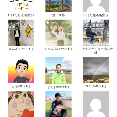
いけだ報道 編集部
池田太郎
いけだ報道編集長
きんぎょ＠いけほ
ちゃんるい＠いけほ
いけヲタライター@いけ
ほ
とも＠いけほ
YOKO＠いけほ
よしお＠いけほ