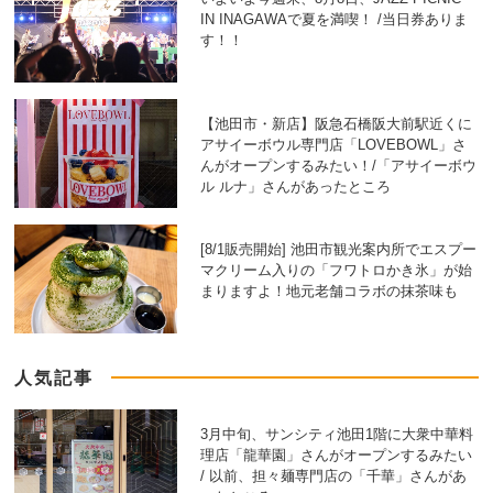
IN INAGAWAで夏を満喫！ /当日券ありま
す！！
【池田市・新店】阪急石橋阪大前駅近くに
アサイーボウル専門店「LOVEBOWL」さ
んがオープンするみたい！/「アサイーボウ
ル ルナ」さんがあったところ
[8/1販売開始] 池田市観光案内所でエスプー
マクリーム入りの「フワトロかき氷」が始
まりますよ！地元老舗コラボの抹茶味も
人気記事
3月中旬、サンシティ池田1階に大衆中華料
理店「龍華園」さんがオープンするみたい
/ 以前、担々麺専門店の「千華」さんがあ