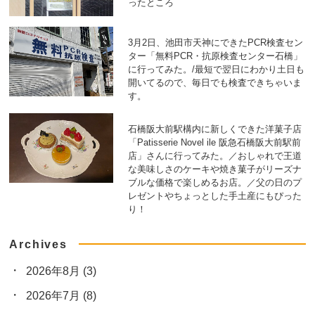
ったところ
3月2日、池田市天神にできたPCR検査セン
ター「無料PCR・抗原検査センター石橋」
に行ってみた。/最短で翌日にわかり土日も
開いてるので、毎日でも検査できちゃいま
す。
石橋阪大前駅構内に新しくできた洋菓子店
「Patisserie Novel ile 阪急石橋阪大前駅前
店」さんに行ってみた。／おしゃれで王道
な美味しさのケーキや焼き菓子がリーズナ
ブルな価格で楽しめるお店。／父の日のプ
レゼントやちょっとした手土産にもぴった
り！
Archives
2026年8月
(3)
2026年7月
(8)