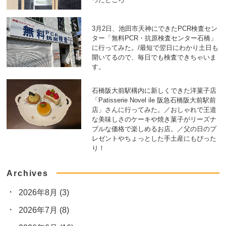
3月2日、池田市天神にできたPCR検査セン
ター「無料PCR・抗原検査センター石橋」
に行ってみた。/最短で翌日にわかり土日も
開いてるので、毎日でも検査できちゃいま
す。
石橋阪大前駅構内に新しくできた洋菓子店
「Patisserie Novel ile 阪急石橋阪大前駅前
店」さんに行ってみた。／おしゃれで王道
な美味しさのケーキや焼き菓子がリーズナ
ブルな価格で楽しめるお店。／父の日のプ
レゼントやちょっとした手土産にもぴった
り！
Archives
2026年8月
(3)
2026年7月
(8)