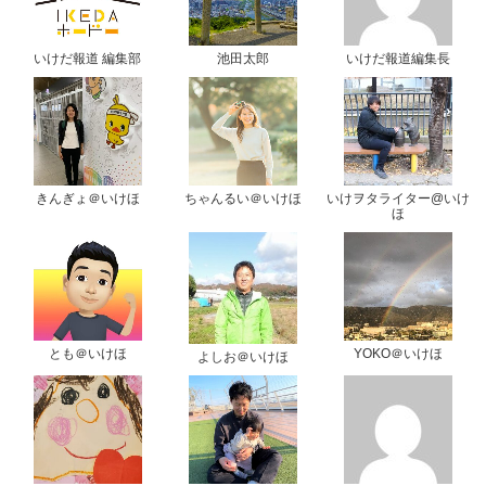
いけだ報道 編集部
池田太郎
いけだ報道編集長
きんぎょ＠いけほ
ちゃんるい＠いけほ
いけヲタライター@いけ
ほ
とも＠いけほ
YOKO＠いけほ
よしお＠いけほ