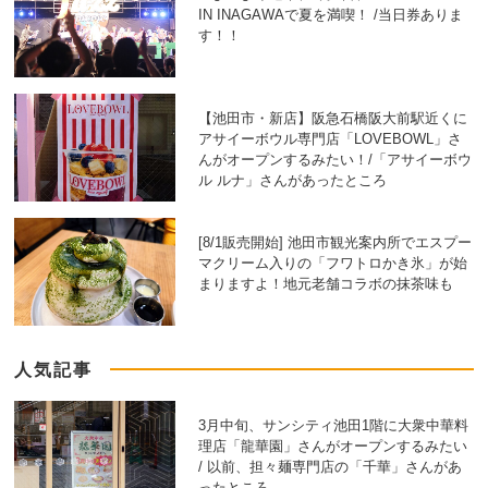
IN INAGAWAで夏を満喫！ /当日券ありま
す！！
【池田市・新店】阪急石橋阪大前駅近くに
アサイーボウル専門店「LOVEBOWL」さ
んがオープンするみたい！/「アサイーボウ
ル ルナ」さんがあったところ
[8/1販売開始] 池田市観光案内所でエスプー
マクリーム入りの「フワトロかき氷」が始
まりますよ！地元老舗コラボの抹茶味も
人気記事
3月中旬、サンシティ池田1階に大衆中華料
理店「龍華園」さんがオープンするみたい
/ 以前、担々麺専門店の「千華」さんがあ
ったところ