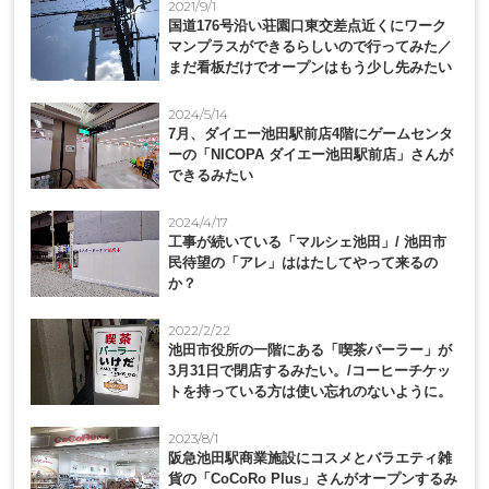
2021/9/1
国道176号沿い荘園口東交差点近くにワーク
マンプラスができるらしいので行ってみた／
まだ看板だけでオープンはもう少し先みたい
2024/5/14
7月、ダイエー池田駅前店4階にゲームセンタ
ーの「NICOPA ダイエー池田駅前店」さんが
できるみたい
2024/4/17
工事が続いている「マルシェ池田」/ 池田市
民待望の「アレ」ははたしてやって来るの
か？
2022/2/22
池田市役所の一階にある「喫茶パーラー」が
3月31日で閉店するみたい。/コーヒーチケッ
トを持っている方は使い忘れのないように。
2023/8/1
阪急池田駅商業施設にコスメとバラエティ雑
貨の「CoCoRo Plus」さんがオープンするみ