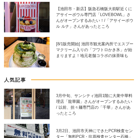
【池田市・新店】阪急石橋阪大前駅近くに
アサイーボウル専門店「LOVEBOWL」さ
んがオープンするみたい！/「アサイーボウ
ル ルナ」さんがあったところ
[8/1販売開始] 池田市観光案内所でエスプー
マクリーム入りの「フワトロかき氷」が始
まりますよ！地元老舗コラボの抹茶味も
人気記事
3月中旬、サンシティ池田1階に大衆中華料
理店「龍華園」さんがオープンするみたい
/ 以前、担々麺専門店の「千華」さんがあ
ったところ
3月2日、池田市天神にできたPCR検査セン
ター「無料PCR・抗原検査センター石橋」