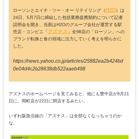
H2O
ローソンとエイチ・ツー・オー リテイリング（
）は
24日、5月7日に締結した包括業務提携契約について記者
説明会を開き、当面はH2Oのグループ会社が運営する駅
アズナス
売店・コンビニ「
」全98店の「ローソン」への
ブランド転換と食の領域に注力していく考えを明らかに
した。
https://news.yahoo.co.jp/articles/25882ea2b424bd
0e04d4c2b28638db522aaeb498
アズナスのホームページを見てみると、他にも豊中店が9月21
日に、岡町店が22日に閉店するみたい。
いずれ阪急沿線の「アズナス」は全部なくなっちゃうのか
な。