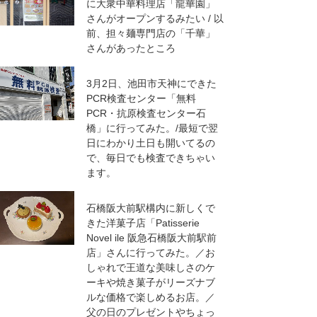
に大衆中華料理店「龍華園」
さんがオープンするみたい / 以
前、担々麺専門店の「千華」
さんがあったところ
3月2日、池田市天神にできた
PCR検査センター「無料
PCR・抗原検査センター石
橋」に行ってみた。/最短で翌
日にわかり土日も開いてるの
で、毎日でも検査できちゃい
ます。
石橋阪大前駅構内に新しくで
きた洋菓子店「Patisserie
Novel ile 阪急石橋阪大前駅前
店」さんに行ってみた。／お
しゃれで王道な美味しさのケ
ーキや焼き菓子がリーズナブ
ルな価格で楽しめるお店。／
父の日のプレゼントやちょっ