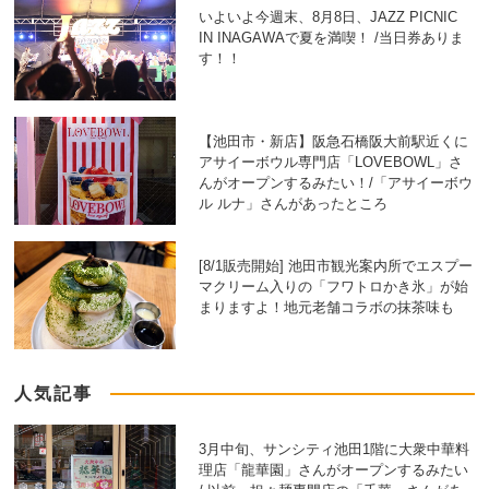
いよいよ今週末、8月8日、JAZZ PICNIC
IN INAGAWAで夏を満喫！ /当日券ありま
す！！
【池田市・新店】阪急石橋阪大前駅近くに
アサイーボウル専門店「LOVEBOWL」さ
んがオープンするみたい！/「アサイーボウ
ル ルナ」さんがあったところ
[8/1販売開始] 池田市観光案内所でエスプー
マクリーム入りの「フワトロかき氷」が始
まりますよ！地元老舗コラボの抹茶味も
人気記事
3月中旬、サンシティ池田1階に大衆中華料
理店「龍華園」さんがオープンするみたい