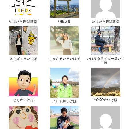
いけだ報道 編集部
池田太郎
いけだ報道編集長
きんぎょ＠いけほ
ちゃんるい＠いけほ
いけヲタライター@いけ
ほ
とも＠いけほ
YOKO＠いけほ
よしお＠いけほ