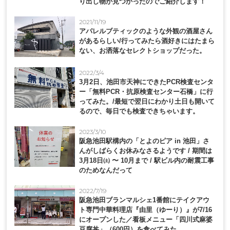
り出し物が見つかったのでご紹介します！
2021/11/19
アパレルブティックのような外観の酒屋さん
があるらしい/行ってみたら酒好きにはたまら
ない、お洒落なセレクトショップだった。
2022/3/4
3月2日、池田市天神にできたPCR検査センタ
ー「無料PCR・抗原検査センター石橋」に行
ってみた。/最短で翌日にわかり土日も開いて
るので、毎日でも検査できちゃいます。
2023/3/10
阪急池田駅構内の「とよのピア in 池田」さ
んがしばらくお休みなさるようです / 期間は
3月18日㈯ 〜 10月まで / 駅ビル内の耐震工事
のためなんだって
2022/7/19
阪急池田ブランマルシェ1番館にテイクアウ
ト専門中華料理店『由里（ゆーり）』が7/16
にオープンした／看板メニュー「四川式麻婆
豆腐丼」（600円）を食べてみた