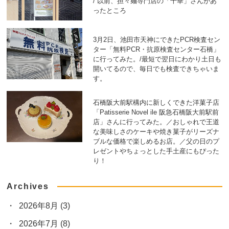
/ 以前、担々麺専門店の「千華」さんがあ
ったところ
3月2日、池田市天神にできたPCR検査セン
ター「無料PCR・抗原検査センター石橋」
に行ってみた。/最短で翌日にわかり土日も
開いてるので、毎日でも検査できちゃいま
す。
石橋阪大前駅構内に新しくできた洋菓子店
「Patisserie Novel ile 阪急石橋阪大前駅前
店」さんに行ってみた。／おしゃれで王道
な美味しさのケーキや焼き菓子がリーズナ
ブルな価格で楽しめるお店。／父の日のプ
レゼントやちょっとした手土産にもぴった
り！
Archives
2026年8月
(3)
2026年7月
(8)