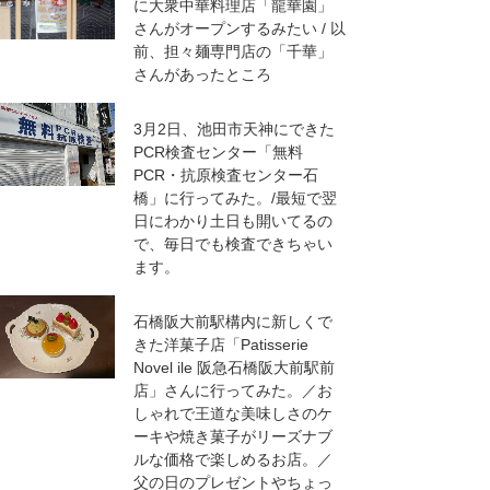
に大衆中華料理店「龍華園」
さんがオープンするみたい / 以
前、担々麺専門店の「千華」
さんがあったところ
3月2日、池田市天神にできた
PCR検査センター「無料
PCR・抗原検査センター石
橋」に行ってみた。/最短で翌
日にわかり土日も開いてるの
で、毎日でも検査できちゃい
ます。
石橋阪大前駅構内に新しくで
きた洋菓子店「Patisserie
Novel ile 阪急石橋阪大前駅前
店」さんに行ってみた。／お
しゃれで王道な美味しさのケ
ーキや焼き菓子がリーズナブ
ルな価格で楽しめるお店。／
父の日のプレゼントやちょっ