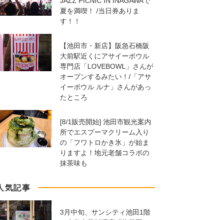
JAZZ PICNIC IN INAGAWAで
夏を満喫！ /当日券ありま
す！！
【池田市・新店】阪急石橋阪
大前駅近くにアサイーボウル
専門店「LOVEBOWL」さんが
オープンするみたい！/「アサ
イーボウル ルナ」さんがあっ
たところ
[8/1販売開始] 池田市観光案内
所でエスプーマクリーム入り
の「フワトロかき氷」が始ま
りますよ！地元老舗コラボの
抹茶味も
人気記事
3月中旬、サンシティ池田1階