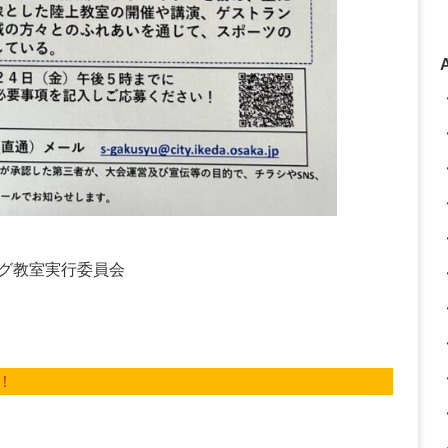
グ教室実行委員会
！