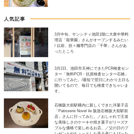
人気記事
3月中旬、サンシティ池田1階に大衆中華料
理店「龍華園」さんがオープンするみたい
/ 以前、担々麺専門店の「千華」さんがあ
ったところ
3月2日、池田市天神にできたPCR検査セン
ター「無料PCR・抗原検査センター石橋」
に行ってみた。/最短で翌日にわかり土日も
開いてるので、毎日でも検査できちゃいま
す。
石橋阪大前駅構内に新しくできた洋菓子店
「Patisserie Novel ile 阪急石橋阪大前駅前
店」さんに行ってみた。／おしゃれで王道
な美味しさのケーキや焼き菓子がリーズナ
ブルな価格で楽しめるお店。／父の日のプ
レゼントやちょっとした手土産にもぴった