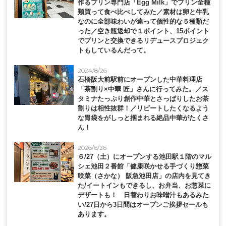
作るプリン専門店「Egg Milk」でプリン全種
類買って食べ比べしてみた／素材は卵と牛乳
なのに全部味わいが違って個性的な５種類だ
った／空き瓶返却で１ポイント、15ポイント
でプリンと交換できるリデュースプロジェク
トもしているんだって。
2024/8/26
石橋阪大前駅前にオープンした中華料理店
「茶割り×中華 匠」さんに行ってみた。／ス
タミナたっぷり創作中華とさっぱりしたお茶
割りは相性抜群！／リピートしたくなるよう
な胃袋をがしっと掴まれる絶品中華がたくさ
ん！
2026/6/26
６/27（土）にオープンする池田駅１階のマル
シェ池田２番館「健康咲かせる手づくり惣菜
咲菜（さかな） 阪急池田店」の店内を見てき
た/イートインもできるし、お弁当、お惣菜に
デザートも！ 日替わりお味噌汁もあるみた
い/27日から3日間はオープンご挨拶セールも
あります。