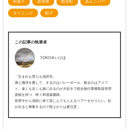
和菓子
居酒屋
姫室町
あんこバー
ダイニング
餡子
この記事の執筆者
YOKO＠いけほ
「生まれも育ちも池田市。
酒と珈琲を愛して、するのはバレーボール、観るのはアメフ
ト。遠くも近くも旅に出るのが大好きで総合旅行業務取扱管理
資格を持つ、時々和漢薬膳師。
世界中から池田に来て楽しんでもらえるツアーをやりたい。虹
が出ると興奮するので雨上がりは要注意」