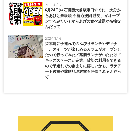
2022/6/15
6月24日㈮ 石橋阪大前駅東口すぐに「大分か
らあげと鉄板焼 石橋応援団 勝男」がオープ
ンするみたい / からあげの食べ放題が名物な
んだって
2024/3/14
栄本町に子連れでのんびりランチやディナ
ー、スイーツが楽しめるカフェがオープンし
たので行ってみた／薬膳ランチがいただけて
キッズスペースが充実、貸切の利用もできる
ので子連れでの集まりに嬉しいかも。ラテア
ート教室や薬膳料理教室も開催されるんだっ
て