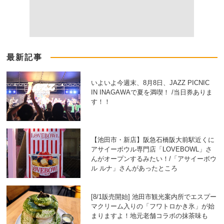
最新記事
いよいよ今週末、8月8日、JAZZ PICNIC
IN INAGAWAで夏を満喫！ /当日券ありま
す！！
【池田市・新店】阪急石橋阪大前駅近くに
アサイーボウル専門店「LOVEBOWL」さ
んがオープンするみたい！/「アサイーボウ
ル ルナ」さんがあったところ
[8/1販売開始] 池田市観光案内所でエスプー
マクリーム入りの「フワトロかき氷」が始
まりますよ！地元老舗コラボの抹茶味も