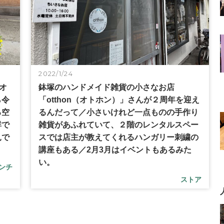
2022/1/24
オ
鉢塚のハンドメイド雑貨の小さなお店
ら令
「otthon（オトホン）」さんが２周年を迎え
る空
るんだって／小さいけれど一点ものの手作り
鮮で
雑貨があふれていて、２階のレンタルスペー
見で
スでは店主が教えてくれるハンガリー刺繍の
講座もある／2月3月はイベントもあるみた
い。
ンチ
ストア