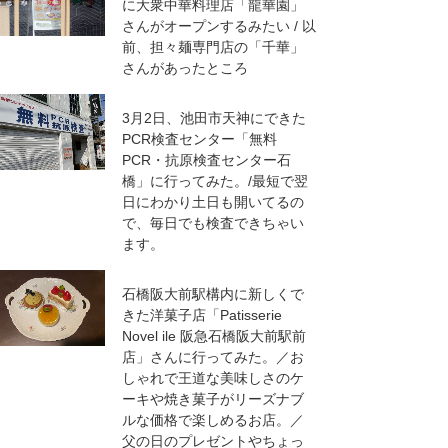
に大衆中華料理店「龍華園」
さんがオープンするみたい / 以
前、担々麺専門店の「千華」
さんがあったところ
3月2日、池田市天神にできた
PCR検査センター「無料
PCR・抗原検査センター石
橋」に行ってみた。/最短で翌
日にわかり土日も開いてるの
で、毎日でも検査できちゃい
ます。
石橋阪大前駅構内に新しくで
きた洋菓子店「Patisserie
Novel ile 阪急石橋阪大前駅前
店」さんに行ってみた。／お
しゃれで王道な美味しさのケ
ーキや焼き菓子がリーズナブ
ルな価格で楽しめるお店。／
父の日のプレゼントやちょっ