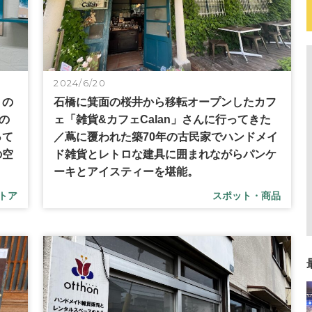
2024/6/20
トの
石橋に箕面の桜井から移転オープンしたカフ
の
ェ「雑貨&カフェCalan」さんに行ってきた
って
／蔦に覆われた築70年の古民家でハンドメイ
の空
ド雑貨とレトロな建具に囲まれながらパンケ
ーキとアイスティーを堪能。
トア
スポット・商品