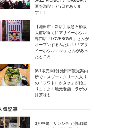
JAZZ PICNIC IN INAGAWAで
夏を満喫！ /当日券ありま
す！！
【池田市・新店】阪急石橋阪
大前駅近くにアサイーボウル
専門店「LOVEBOWL」さんが
オープンするみたい！/「アサ
イーボウル ルナ」さんがあっ
たところ
[8/1販売開始] 池田市観光案内
所でエスプーマクリーム入り
の「フワトロかき氷」が始ま
りますよ！地元老舗コラボの
抹茶味も
人気記事
3月中旬、サンシティ池田1階