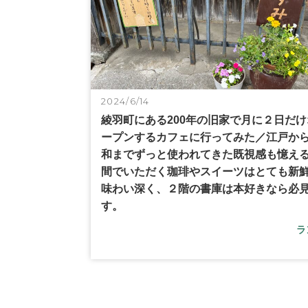
2024/6/14
綾羽町にある200年の旧家で月に２日だけ
ープンするカフェに行ってみた／江戸か
和までずっと使われてきた既視感も憶え
間でいただく珈琲やスイーツはとても新
味わい深く、２階の書庫は本好きなら必
す。
ラ