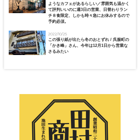
ようなカフェがあるらしい／雰囲気も温かく
て評判いいのに週3日の営業、日替わりラン
チ８食限定、しかも時々急にお休みするので
予約必須。
2022/10/25
この張り紙が出たら冬のおとずれ / 呉服町の
「かき峰」さん、今年は12月1日から営業な
さるみたい