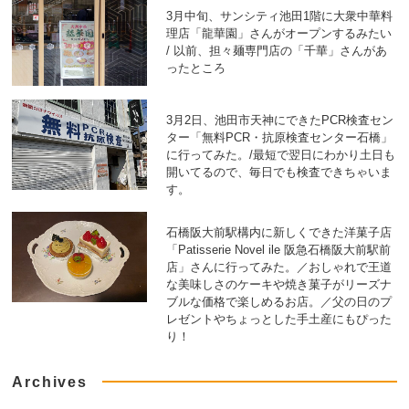
3月中旬、サンシティ池田1階に大衆中華料
理店「龍華園」さんがオープンするみたい
/ 以前、担々麺専門店の「千華」さんがあ
ったところ
3月2日、池田市天神にできたPCR検査セン
ター「無料PCR・抗原検査センター石橋」
に行ってみた。/最短で翌日にわかり土日も
開いてるので、毎日でも検査できちゃいま
す。
石橋阪大前駅構内に新しくできた洋菓子店
「Patisserie Novel ile 阪急石橋阪大前駅前
店」さんに行ってみた。／おしゃれで王道
な美味しさのケーキや焼き菓子がリーズナ
ブルな価格で楽しめるお店。／父の日のプ
レゼントやちょっとした手土産にもぴった
り！
Archives