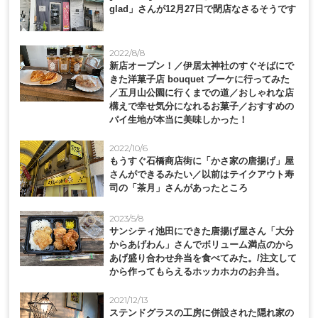
glad」さんが12月27日で閉店なさるそうです
2022/8/8
新店オープン！／伊居太神社のすぐそばにで
きた洋菓子店 bouquet ブーケに行ってみた
／五月山公園に行くまでの道／おしゃれな店
構えで幸せ気分になれるお菓子／おすすめの
パイ生地が本当に美味しかった！
2022/10/6
もうすぐ石橋商店街に「かさ家の唐揚げ」屋
さんができるみたい／以前はテイクアウト寿
司の「茶月」さんがあったところ
2023/5/8
サンシティ池田にできた唐揚げ屋さん「大分
からあげわん」さんでボリューム満点のから
あげ盛り合わせ弁当を食べてみた。/注文して
から作ってもらえるホッカホカのお弁当。
2021/12/13
ステンドグラスの工房に併設された隠れ家の