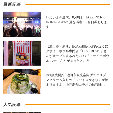
最新記事
いよいよ今週末、8月8日、JAZZ PICNIC
IN INAGAWAで夏を満喫！ /当日券ありま
す！！
【池田市・新店】阪急石橋阪大前駅近くに
アサイーボウル専門店「LOVEBOWL」さ
んがオープンするみたい！/「アサイーボウ
ル ルナ」さんがあったところ
[8/1販売開始] 池田市観光案内所でエスプー
マクリーム入りの「フワトロかき氷」が始
まりますよ！地元老舗コラボの抹茶味も
人気記事