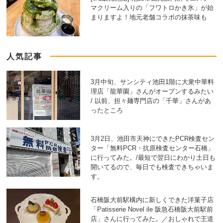
マクリーム入りの「フワトロかき氷」が始
まりますよ！地元老舗コラボの抹茶味も
人気記事
3月中旬、サンシティ池田1階に大衆中華料
理店「龍華園」さんがオープンするみたい
/ 以前、担々麺専門店の「千華」さんがあ
ったところ
3月2日、池田市天神にできたPCR検査セン
ター「無料PCR・抗原検査センター石橋」
に行ってみた。/最短で翌日にわかり土日も
開いてるので、毎日でも検査できちゃいま
す。
石橋阪大前駅構内に新しくできた洋菓子店
「Patisserie Novel ile 阪急石橋阪大前駅前
店」さんに行ってみた。／おしゃれで王道