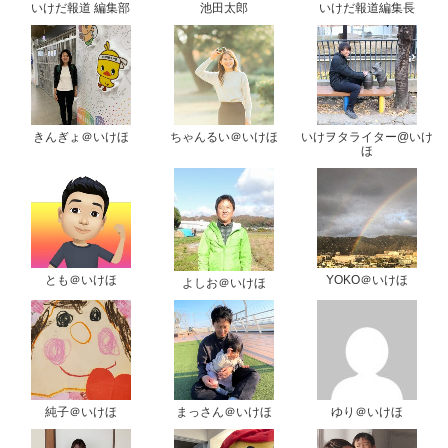
いけだ報道 編集部
池田太郎
いけだ報道編集長
きんぎょ＠いけほ
ちゃんるい＠いけほ
いけヲタライター@いけ
ほ
とも＠いけほ
YOKO＠いけほ
よしお＠いけほ
純子＠いけほ
まっさん＠いけほ
ゆり＠いけほ