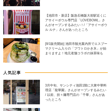
【池田市・新店】阪急石橋阪大前駅近くに
アサイーボウル専門店「LOVEBOWL」さ
んがオープンするみたい！/「アサイーボウ
ル ルナ」さんがあったところ
[8/1販売開始] 池田市観光案内所でエスプー
マクリーム入りの「フワトロかき氷」が始
まりますよ！地元老舗コラボの抹茶味も
人気記事
3月中旬、サンシティ池田1階に大衆中華料
理店「龍華園」さんがオープンするみたい
/ 以前、担々麺専門店の「千華」さんがあ
ったところ