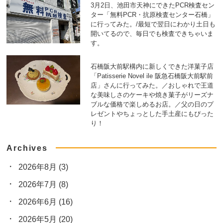
3月2日、池田市天神にできたPCR検査セン
ター「無料PCR・抗原検査センター石橋」
に行ってみた。/最短で翌日にわかり土日も
開いてるので、毎日でも検査できちゃいま
す。
石橋阪大前駅構内に新しくできた洋菓子店
「Patisserie Novel ile 阪急石橋阪大前駅前
店」さんに行ってみた。／おしゃれで王道
な美味しさのケーキや焼き菓子がリーズナ
ブルな価格で楽しめるお店。／父の日のプ
レゼントやちょっとした手土産にもぴった
り！
Archives
2026年8月
(3)
2026年7月
(8)
2026年6月
(16)
2026年5月
(20)